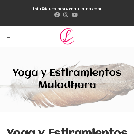
Ir
info@lauracabreraborotau.com
al
contenido
Yoga y Estiramientos
Muladhara
Yoga y Estiramientos