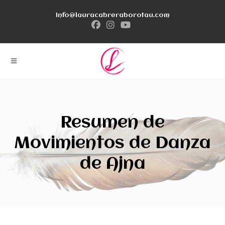
Ir
info@lauracabreraborotau.com
al
contenido
Resumen de
Movimientos de Danza
de Ajna