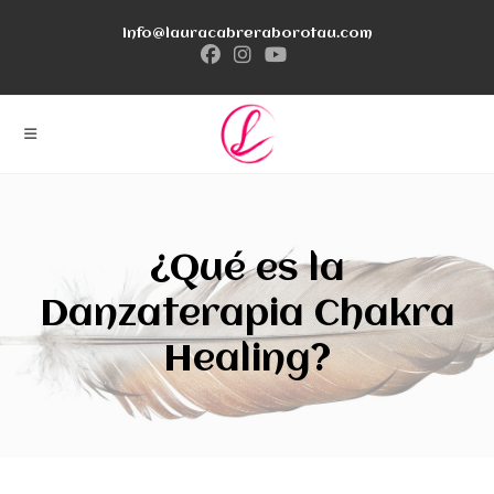
Ir
info@lauracabreraborotau.com
al
contenido
¿Qué es la
Danzaterapia Chakra
Healing?