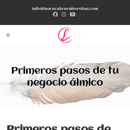
Ir
info@lauracabreraborotau.com
al
contenido
Primeros pasos de tu
negocio álmico
Primeros pasos de