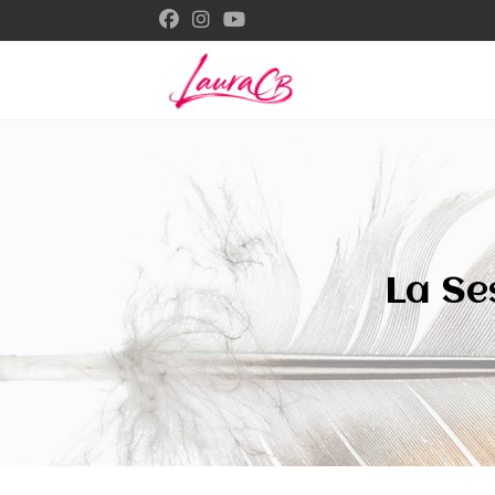
Ir
al
contenido
La Se