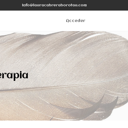
info@lauracabreraborotau.com
Acceder
erapia