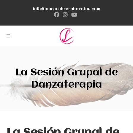
Ir
info@lauracabreraborotau.com
al
contenido
La Sesión Grupal de
Danzaterapia
La Sesión Grupal de