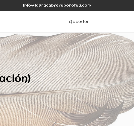
info@lauracabreraborotau.com
Acceder
ación)