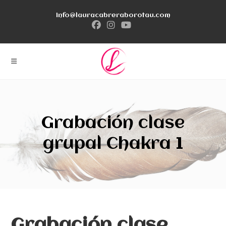
Ir
info@lauracabreraborotau.com
al
contenido
Grabación clase
grupal Chakra 1
Grabación clase