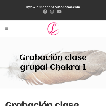
Ir
info@lauracabreraborotau.com
al
contenido
Grabación clase
grupal Chakra 1
Grabación clase