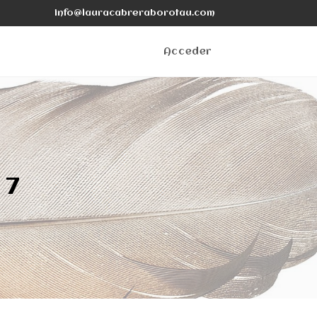
info@lauracabreraborotau.com
Acceder
 7