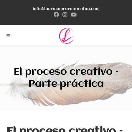
Ir
info@lauracabreraborotau.com
al
contenido
El proceso creativo –
Parte práctica
El proceso creativo –