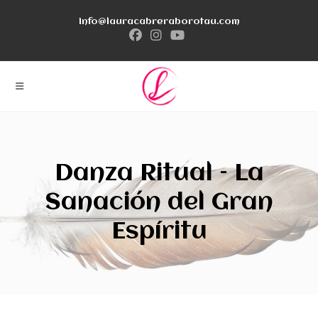
Ir
info@lauracabreraborotau.com
al
contenido
Danza Ritual – La
Sanación del Gran
Espíritu