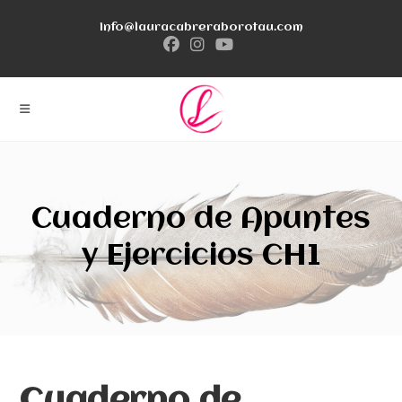
Ir
info@lauracabreraborotau.com
al
contenido
Cuaderno de Apuntes
y Ejercicios CH1
Cuaderno de