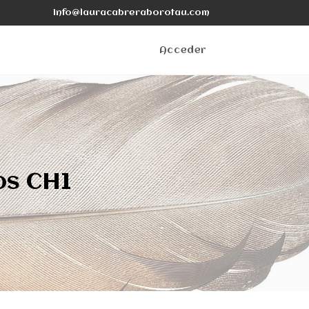
info@lauracabreraborotau.com
Acceder
os CH1