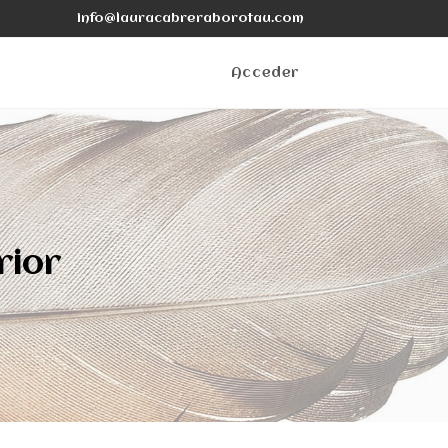
info@lauracabreraborotau.com
Acceder
rior