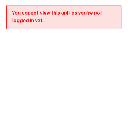
You cannot view this unit as you're not
logged in yet.