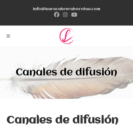
Ir
info@lauracabreraborotau.com
al
contenido
Canales de difusión
Canales de difusión