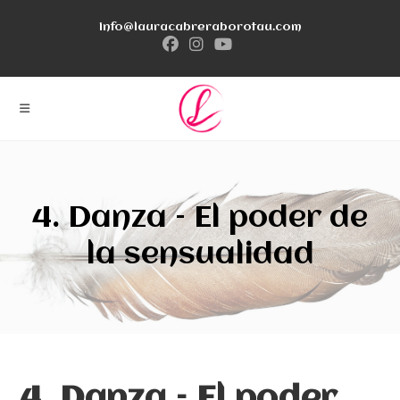
Ir
info@lauracabreraborotau.com
al
contenido
4. Danza – El poder de
la sensualidad
4. Danza – El poder