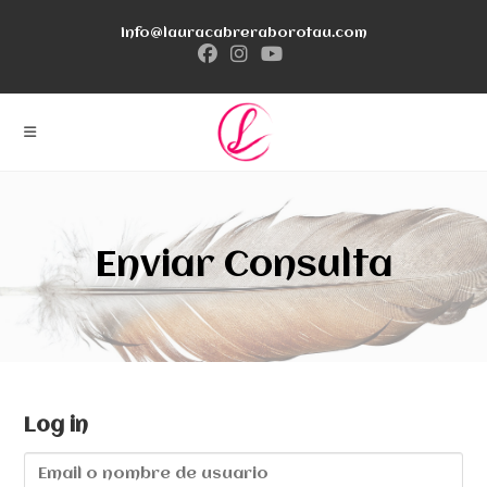
Ir
info@lauracabreraborotau.com
al
contenido
Enviar Consulta
Log in
E